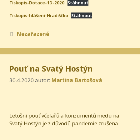
Tiskopis-Dotace-1D-2020
Stáhnout
Tiskopis-hlášení-Hradišťko
Stáhnout
Rubriky
Nezařazené
Pouť na Svatý Hostýn
30.4.2020
autor:
Martina Bartošová
Letošní pouť včelařů a konzumentů medu na
Svatý Hostýn je z důvodů pandemie zrušena.