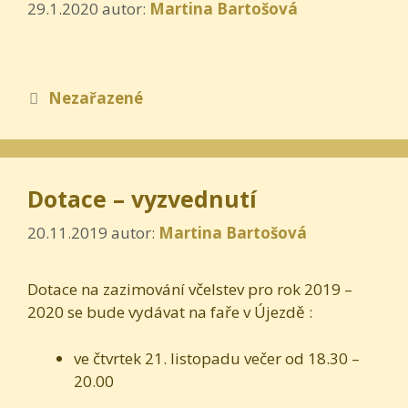
29.1.2020
autor:
Martina Bartošová
Rubriky
Nezařazené
Dotace – vyzvednutí
20.11.2019
autor:
Martina Bartošová
Dotace na zazimování včelstev pro rok 2019 –
2020 se bude vydávat na faře v Újezdě :
ve čtvrtek 21. listopadu večer od 18.30 –
20.00