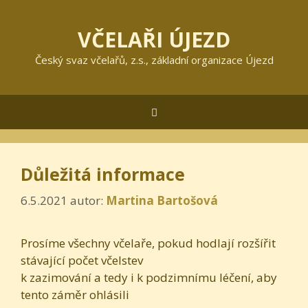
Přeskočit
na
VČELAŘI ÚJEZD
obsah
Český svaz včelařů, z.s., základní organizace Újezd
Menu
Důležitá informace
6.5.2021
autor:
Martina Bartošová
Prosíme všechny včelaře, pokud hodlají rozšířit
stávající počet včelstev
k zazimování a tedy i k podzimnímu léčení, aby
tento záměr ohlásili