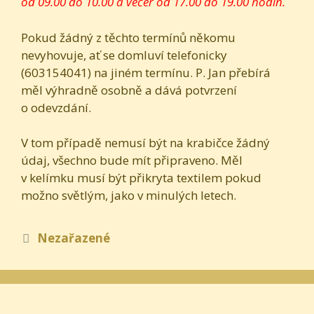
od 09.00 do 10.00 a večer od 17.00 do 19.00 hodin.
Pokud žádný z těchto termínů někomu
nevyhovuje, ať se domluví telefonicky
(603154041) na jiném termínu. P. Jan přebírá
měl výhradně osobně a dává potvrzení
o odevzdání.
V tom případě nemusí být na krabičce žádný
údaj, všechno bude mít připraveno. Měl
v kelímku musí být přikryta textilem pokud
možno světlým, jako v minulých letech.
Rubriky
Nezařazené