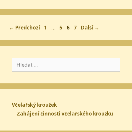
Stránka
Stránka
Stránka
Stránka
←
Předchozí
1
…
5
6
7
Další
→
Hledat:
Včelařský kroužek
Zahájení činnosti včelařského kroužku