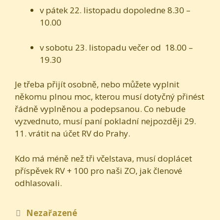
v pátek 22. listopadu dopoledne 8.30 –
10.00
v sobotu 23. listopadu večer od 18.00 –
19.30
Je třeba přijít osobně, nebo můžete vyplnit
někomu plnou moc, kterou musí dotyčný přinést
řádně vyplněnou a podepsanou. Co nebude
vyzvednuto, musí paní pokladní nejpozději 29.
11. vrátit na účet RV do Prahy.
Kdo má méně než tři včelstava, musí doplácet
příspěvek RV + 100 pro naši ZO, jak členové
odhlasovali.
Rubriky
Nezařazené