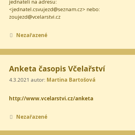
jednateli na adresu:
<jednatel.csvujezd@seznam.cz> nebo:
zoujezd@vcelarstvi.cz
Rubriky
Nezařazené
Anketa časopis Včelařství
4.3.2021
autor:
Martina Bartošová
http://www.vcelarstvi.cz/anketa
Rubriky
Nezařazené